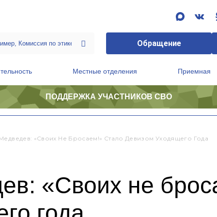
Обращение
тельность
Местные отделения
Приемная
ПОДДЕРЖКА УЧАСТНИКОВ СВО
ственной приемной Председателя Партии
Президиум регионального политического совета
Медведев: «Своих Не Бросаем!» Стало Девизом Уходящего Года
ев: «Своих не брос
го года