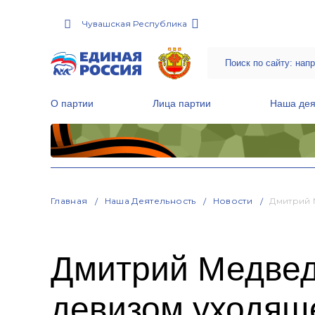
Чувашская Республика
О партии
Лица партии
Наша дея
Местные общественные приемные Партии
Руководитель Региональной обще
Народная программа «Единой России»
Главная
Наша Деятельность
Новости
Дмитрий 
Дмитрий Медвед
девизом уходяще