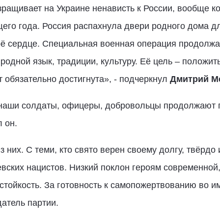
зращивает на Украине ненависть к России, вообще ко
его года. Россия распахнула двери родного дома дл
ё сердце. Специальная военная операция продолжает
родной язык, традиции, культуру. Её цель – положит
т обязательно достигнута», - подчеркнул
Дмитрий М
 наши солдаты, офицеры, добровольцы продолжают 
 он.
 них. С теми, кто свято верен своему долгу, твёрдо
вских нацистов. Низкий поклон героям современной,
стойкость. За готовность к самопожертвованию во 
датель партии.