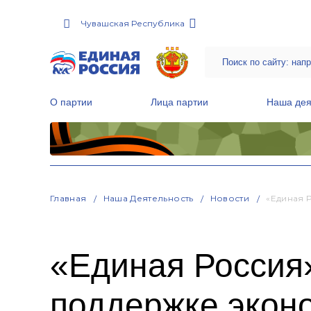
Чувашская Республика
О партии
Лица партии
Наша дея
Местные общественные приемные Партии
Руководитель Региональной обще
Народная программа «Единой России»
Главная
Наша Деятельность
Новости
«Единая 
«Единая Россия»
поддержке эконо