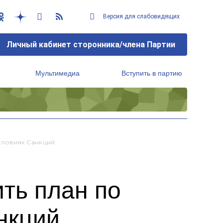
Версия для слабовидящих
Личный кабинет сторонника/члена Партии
Мультимедиа
Вступить в партию
Региональный исполнительный комитет
словиях Санкций
ть план по
нкций