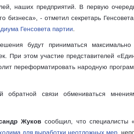
ей, наших предприятий. В первую очеред
его бизнеса», - отметил секретарь Генсове
диума Генсовета партии
.
решения будут приниматься максимально
ек. При этом участие представителей «Еди
олит переформатировать народную программ
й обратной связи обмениваться мнения
сандр Жуков
сообщил, что специалисты 
ходима для выработки неотложных мер
, неп