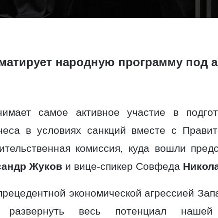
матирует народную программу под а
нимает самое активное участие в подго
неса в условиях санкций вместе с Прави
ительственная комиссия, куда вошли пред
сандр Жуков
и вице-спикер Совфеда
Никол
прецедентной экономической агрессией Зап
о развернуть весь потенциал наше