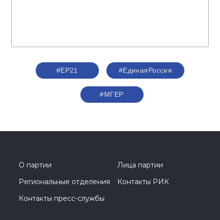
#ЕР21
#ЕдинаяРоссия
#‎МГЕР‬
О партии
Лица партии
Региональные отделения
Контакты РИК
Контакты пресс-службы