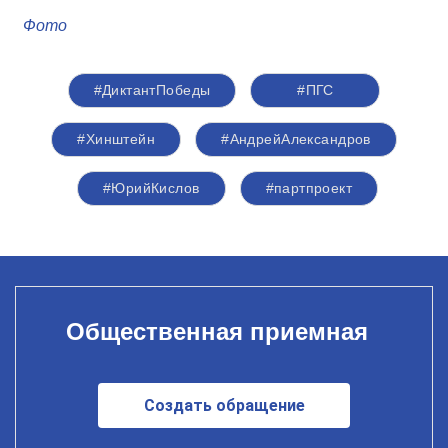
Фото
#ДиктантПобеды
#ПГС
#Хинштейн
#АндрейАлександров
#ЮрийКислов
#партпроект
Общественная приемная
Создать обращение