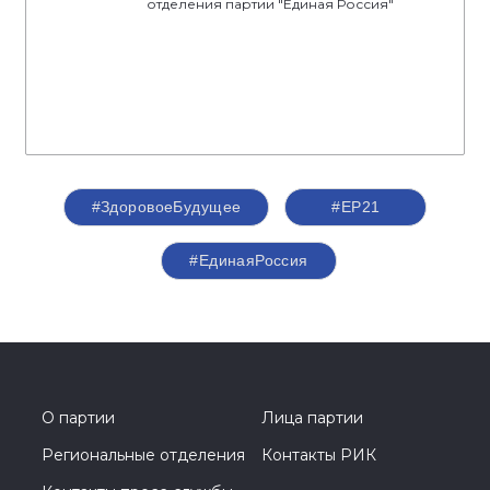
отделения партии "Единая Россия"
#ЗдоровоеБудущее
#ЕР21
#ЕдинаяРоссия
О партии
Лица партии
Региональные отделения
Контакты РИК