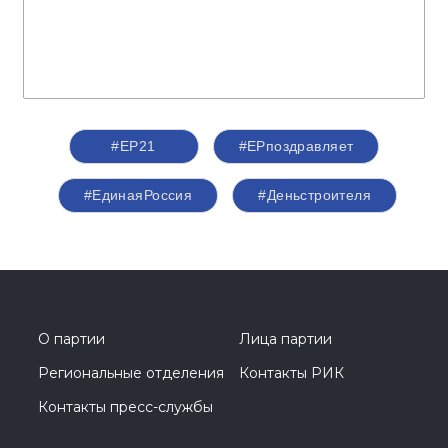
#ЕР21
#ЕРпоздравляет
#ЕдинаяРоссия
#Деньстроителя
О партии
Лица партии
Региональные отделения
Контакты РИК
Контакты пресс-службы