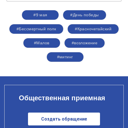
#9 мая
#День победы
#Бессмертный полк
#Красночетайский
#Малов
#возложение
#митинг
Общественная приемная
Создать обращение