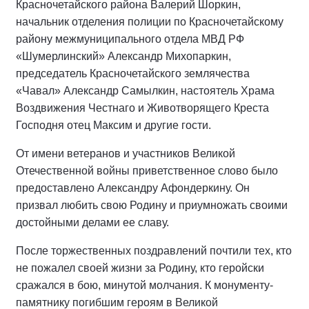
Красночетайского района Валерий Шоркин,
начальник отделения полиции по Красночетайскому
району межмуниципального отдела МВД РФ
«Шумерлинский» Александр Михопаркин,
председатель Красночетайского землячества
«Чавал» Александр Самылкин, настоятель Храма
Воздвижения Честнаго и Животворящего Креста
Господня отец Максим и другие гости.
От имени ветеранов и участников Великой
Отечественной войны приветственное слово было
предоставлено Александру Афондеркину. Он
призвал любить свою Родину и приумножать своими
достойными делами ее славу.
После торжественных поздравлений почтили тех, кто
не пожалел своей жизни за Родину, кто геройски
сражался в бою, минутой молчания. К монументу-
памятнику погибшим героям в Великой