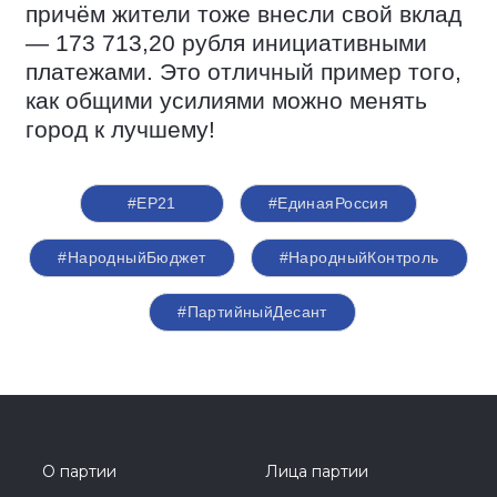
причём жители тоже внесли свой вклад
— 173 713,20 рубля инициативными
платежами. Это отличный пример того,
как общими усилиями можно менять
город к лучшему!
#ЕР21
#ЕдинаяРоссия
#НародныйБюджет
#НародныйКонтроль
#ПартийныйДесант
О партии
Лица партии