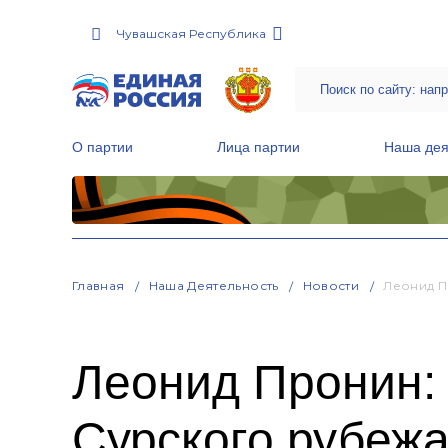
Чувашская Республика
О партии
Лица партии
Наша дея
Местные общественные приемные Партии
Руководитель Региональной обще
Народная программа «Единой России»
Главная
Наша Деятельность
Новости
Леонид П
Леонид Пронин: 
Сурского рубеж