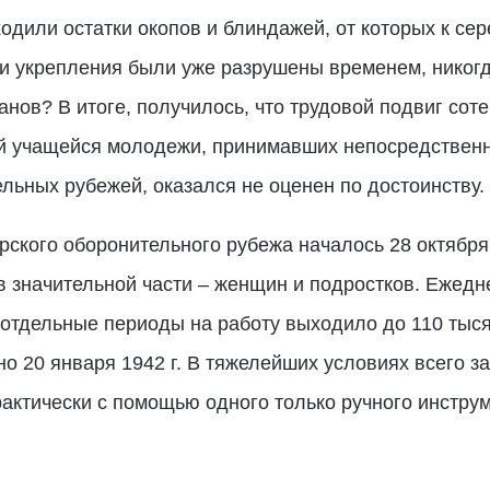
одили остатки окопов и блиндажей, от которых к сер
эти укрепления были уже разрушены временем, никогд
нов? В итоге, получилось, что трудовой подвиг сот
й учащейся молодежи, принимавших непосредственн
ельных рубежей, оказался не оценен по достоинству.
рского оборонительного рубежа началось 28 октября 
в значительной части – женщин и подростков. Ежедн
в отдельные периоды на работу выходило до 110 тыс
о 20 января 1942 г. В тяжелейших условиях всего з
актически с помощью одного только ручного инстру