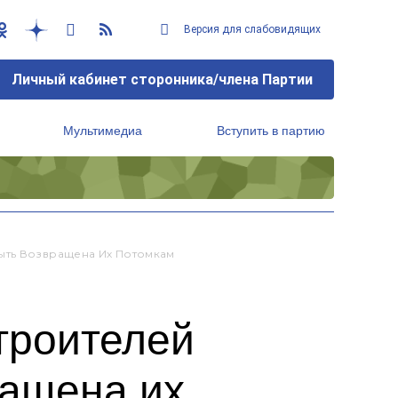
Версия для слабовидящих
Личный кабинет сторонника/члена Партии
Мультимедиа
Вступить в партию
Региональный исполнительный комитет
ыть Возвращена Их Потомкам
троителей
ращена их