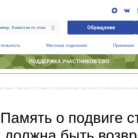
Обращение
тельность
Местные отделения
Приемная
ПОДДЕРЖКА УЧАСТНИКОВ СВО
ственной приемной Председателя Партии
Президиум регионального политического совета
ронин: Память О Подвиге Строителей Сурского Рубежа Должна Б
Память о подвиге с
а должна быть возв