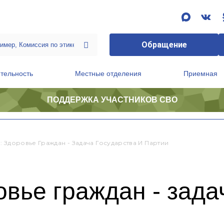
Обращение
тельность
Местные отделения
Приемная
ПОДДЕРЖКА УЧАСТНИКОВ СВО
ственной приемной Председателя Партии
Президиум регионального политического совета
 Здоровье Граждан - Задача Государства И Партии
вье граждан - зада