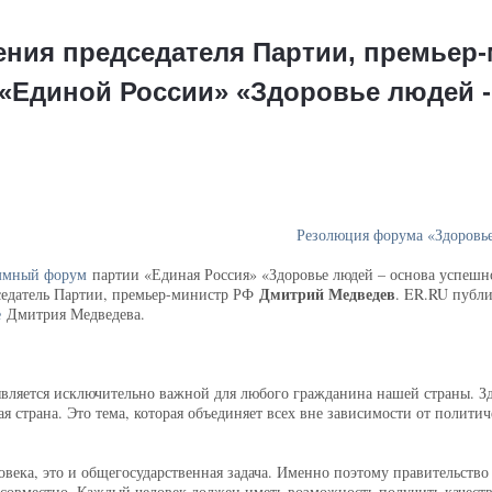
ния председателя Партии, премьер
«Единой России» «Здоровье людей -
Резолюция форума «Здоровье
ммный форум
партии «Единая Россия» «Здоровье людей – основа успешно
Дмитрий Медведев
седатель Партии, премьер-министр РФ
. ER.RU публи
е
Дмитрия Медведева.
является исключительно важной для любого гражданина нашей страны. Зд
ая страна. Это тема, которая объединяет всех вне зависимости от полити
еловека, это и общегосударственная задача. Именно поэтому правительст
 совместно. Каждый человек должен иметь возможность получить качеств