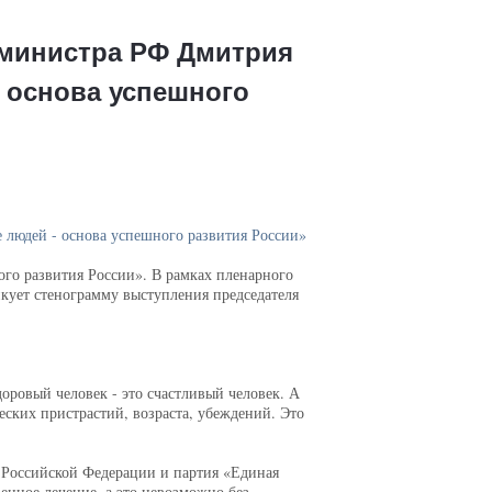
-министра РФ Дмитрия
 основа успешного
 людей - основа успешного развития России»
го развития России». В рамках пленарного
кует стенограмму выступления председателя
оровый человек - это счастливый человек. А
ческих пристрастий, возраста, убеждений. Это
во Российской Федерации и партия «Единая
енное лечение, а это невозможно без