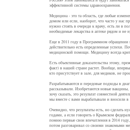
эффективной системы здравоохранения.
Медицина - это та область, где любые измен
домом или если, наоборот, что часто у нас п
нужно стоять в очереди к врачу, есть ли в 
необходимые лекарства в аптеке рядом и не н
Еще в 2011 году в Программном обращении м
действительно есть определенные успехи. По
медицинской помощи. Медицину всегда крити
Есть объективные доказательства этому, пре
факт) в нашей стране растет. Вообще, вперв
кто присутствует в зале, для медиков, не про
Разрабатываются и передовые подходы в диаг
рассказывали. Изобретаются новые вакцины,
хочу сказать, это результат совместной деят
мы вместе с вами вырабатывали и вносили в 
Очевидно, что результаты есть, но сделать н
годами, а если говорить о Крымском федераль
помню первые свои впечатления в 2014 году, 
потом разговаривал со своими знакомыми мед