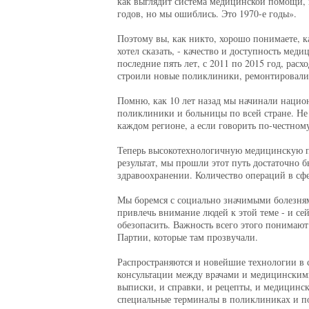
как выглядит система медицинской помощи, 
годов, но мы ошиблись. Это 1970-е годы».
Поэтому вы, как никто, хорошо понимаете, к
хотел сказать, - качество и доступность ме
последние пять лет, с 2011 по 2015 год, рас
строили новые поликлиники, ремонтировали
Помню, как 10 лет назад мы начинали национ
поликлиники и больницы по всей стране. Не
каждом регионе, а если говорить по-честному
Теперь высокотехнологичную медицинскую п
результат, мы прошли этот путь достаточно 
здравоохранении. Количество операций в сфе
Мы боремся с социально значимыми болезням
привлечь внимание людей к этой теме - и сей
обезопасить. Важность всего этого понимаю
Партии, которые там прозвучали.
Распространяются и новейшие технологии в 
консультации между врачами и медицинскими
выписки, и справки, и рецепты, и медицински
специальные терминалы в поликлиниках и по 