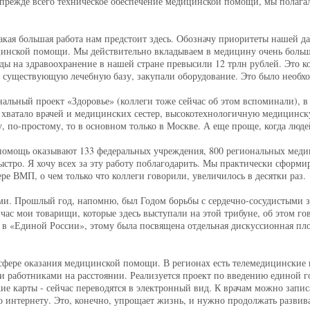
прежде всего техническое обеспечение медицинской помощи, мы полагал
акая большая работа нам предстоит здесь. Обозначу приоритеты нашей да
дицинской помощи. Мы действительно вкладываем в медицину очень больш
ходы на здравоохранение в нашей стране превысили 12 трлн рублей. Это ко
 существующую лечебную базу, закупали оборудование. Это было необх
альный проект «Здоровье» (коллеги тоже сейчас об этом вспоминали), в
 хватало врачей и медицинских сестер, высокотехнологичную медицинс
, по-простому, то в основном только в Москве. А еще проще, когда люде
омощь оказывают 133 федеральных учреждения, 800 региональных меди
быстро. Я хочу всех за эту работу поблагодарить. Мы практически сфор
ре ВМП, о чем только что коллеги говорили, увеличилось в десятки раз.
и. Прошлый год, напомню, был Годом борьбы с сердечно-сосудистыми з
час мои товарищи, которые здесь выступали на этой трибуне, об этом го
т в «Единой России», этому была посвящена отдельная дискуссионная п
сфере оказания медицинской помощи. В регионах есть телемедицинские 
 работниками на расстоянии. Реализуется проект по введению единой го
е карты - сейчас переводятся в электронный вид. К врачам можно записат
интернету. Это, конечно, упрощает жизнь, и нужно продолжать развиват