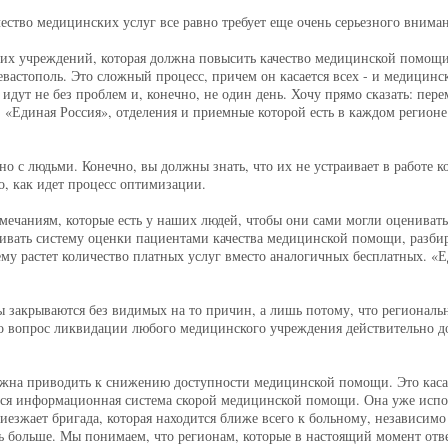
качество медицинских услуг все равно требует еще очень серьезного внима
х учреждений, которая должна повысить качество медицинской помощи.
евастополь. Это сложный процесс, причем он касается всех - и медицинс
 идут не без проблем и, конечно, не один день. Хочу прямо сказать: пер
ь. «Единая Россия», отделения и приемные которой есть в каждом регион
о с людьми. Конечно, вы должны знать, что их не устраивает в работе 
, как идет процесс оптимизации.
ечаниям, которые есть у наших людей, чтобы они сами могли оценивать,
вивать систему оценки пациентами качества медицинской помощи, разби
ему растет количество платных услуг вместо аналогичных бесплатных. «
 закрываются без видимых на то причин, а лишь потому, что региональ
что вопрос ликвидации любого медицинского учреждения действительно 
лжна приводить к снижению доступности медицинской помощи. Это каса
ется информационная система скорой медицинской помощи. Она уже испол
риезжает бригада, которая находится ближе всего к больному, независим
больше. Мы понимаем, что регионам, которые в настоящий момент отвеч