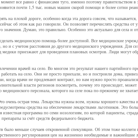
 момент все равно с финансами туго, именно поэтому правительством в 
оявится почти 1,5 тыс. новых машин скорой помощи и более сотни реа
ть на плохой дороге, особенно когда эта дорога совсем, что называется,
йчас об этом как раз говорили. Он позволяет перечислять средства от 
го значения. Думаю, это правильно. Особенно это актуально для села и о
сделать медицинскую помощь более доступной. Все медицинские учрежден
, но и с учетом расстояния до другого медицинского учреждения. Для с
од медики приезжают для проведения плановых осмотров. Люди могут о
лечении врачей на село. Во многом это результат нашего партийного про
работать на село. Они не просто приехали, но и построили дома, привез
учаи, когда врачи не продлевают контракт, но нам нужно просто проанал
нительной власти регионов посмотреть, почему это происходит, может 
о медицинского персонала, которого на селе пока по-прежнему не хватае
. Это очень острая тема. Лекарства нужны всем, нужны хорошего качеств
предусмотрены средства на обеспечение лекарствами льготников. Это бол
ся известная программа по семи нозологиям, по которой пациенты, стр
препараты за счёт средств федерального бюджета.
в было меньше случаев откровенной спекуляции. Об этом тоже коллеги
рственного регулирования цен на жизненно необходимые и важнейшие л