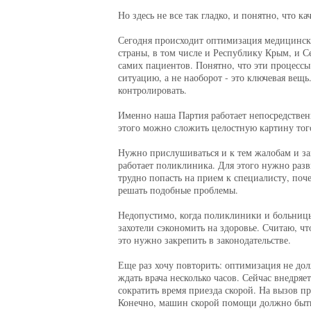
Но здесь не все так гладко, и понятно, что 
Сегодня происходит оптимизация медицински
страны, в том числе и Республику Крым, и С
самих пациентов. Понятно, что эти процессы
ситуацию, а не наоборот - это ключевая вещ
контролировать.
Именно наша Партия работает непосредственн
этого можно сложить целостную картину того
Нужно прислушиваться и к тем жалобам и зам
работает поликлиника. Для этого нужно раз
трудно попасть на прием к специалисту, поч
решать подобные проблемы.
Недопустимо, когда поликлиники и больницы
захотели сэкономить на здоровье. Считаю, 
это нужно закрепить в законодательстве.
Еще раз хочу повторить: оптимизация не до
ждать врача несколько часов. Сейчас внедря
сократить время приезда скорой. На вызов п
Конечно, машин скорой помощи должно быть 