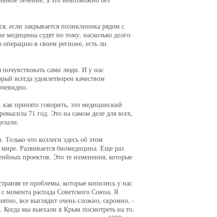
я, если закрывается поликлиника рядом с
ве медицины судят по тому, насколько долго
 операцию в своем регионе, есть ли
 почувствовать сами люди. И у нас
орый всегда удовлетворен качеством
очевидно.
, как принято говорить, это медицинский
евысила 71 год. Это на самом деле для всех,
делали.
 Только что коллеги здесь об этом
 мире. Развивается биомедицина. Еще раз
ртийных проектов. Это те изменения, которые
страняя те проблемы, которые копились у нас
 с момента распада Советского Союза. Я
нятно, все выглядит очень сложно, скромно, -
 Когда мы выехали в Крым посмотреть на то,