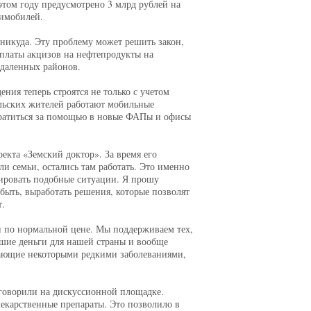
этом году предусмотрено 3 млрд рублей на
нимобилей.
 никуда. Эту проблему может решить закон,
уплаты акцизов на нефтепродукты на
тдаленных районов.
ия теперь строятся не только с учетом
ельских жителей работают мобильные
братиться за помощью в новые ФАПы и офисы
екта «Земский доктор». За время его
ли семьи, остались там работать. Это именно
изировать подобные ситуации. Я прошу
быть, выработать решения, которые позволят
т.
а и по нормальной цене. Мы поддерживаем тех,
ьшие деньги для нашей страны и вообще
адающие некоторыми редкими заболеваниями,
 говорили на дискуссионной площадке.
екарственные препараты. Это позволило в