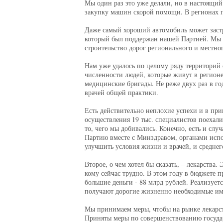
Мы один раз это уже делали, но в настоящий
закупку машин скорой помощи. В регионах п
Даже самый хороший автомобиль может застря
который был поддержан нашей Партией. Мы се
строительство дорог регионального и местно
Нам уже удалось по целому ряду территорий 
численности людей, которые живут в регионе
медицинские бригады. Не реже двух раз в г
врачей общей практики.
Есть действительно неплохие успехи и в прив
осуществления 19 тыс. специалистов поехали 
то, чего мы добивались. Конечно, есть и сл
Партию вместе с Минздравом, органами испол
улучшить условия жизни и врачей, и среднег
Второе, о чем хотел бы сказать, – лекарства
кому сейчас трудно. В этом году в бюджете 
большие деньги - 88 млрд рублей. Реализует
получают дорогие жизненно необходимые им 
Мы принимаем меры, чтобы на рынке лекарст
Приняты меры по совершенствованию госуда