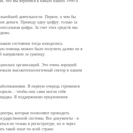
и, что мы вернемся в начало наших 1990-х
льнейшей деятельности. Первое, о чем бы
ие деньги. Приведу одну цифру: только за
лоссальная цифра. За счет этих средств мы
одимо.
 каком состоянии тогда находились
кую помощь можно было получить далеко не в
й направляли за границу.
цинских организаций. Это очень хороший
мировали высокотехнологичный сектор в нашем
аболеваниями. В первую очередь стремимся
ворили, - чтобы они сами могли себя
лощадка. Я поддерживаю предложения
центры, которые позволяют проводить
сударственной системы. Все документы - и
ься не только в регистратуре, но и через
ь такой опыт по всей стране.