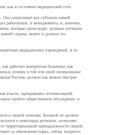
ния, как и состояние медицинской сети.
 Она затрагивает все субъекты нашей
ких работников, и менеджмента, и, конечно,
емены, которые происходят, должны улучшать
е нашей страны, может и должна это
конкретных медицинских учреждений, и из
 как работает конкретная больница, как
раться, почему в той или иной поликлинике
Единая Россия» должна как можно быстрее
ные власти, прикрываясь оптимизацией,
должен пройти общественное обсуждение, и
ется и скорой помощи. Больной не должен
ьзуется в некоторых регионах, позволяет
о от территориальной принадлежности скорой.
ают за обновление парка, сейчас непросто.