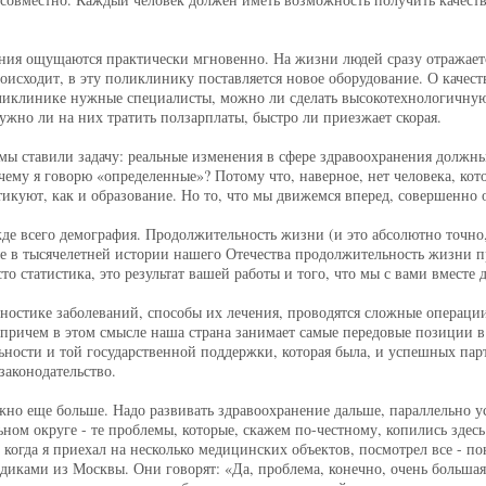
ения ощущаются практически мгновенно. На жизни людей сразу отражаетс
роисходит, в эту поликлинику поставляется новое оборудование. О качест
поликлинике нужные специалисты, можно ли сделать высокотехнологичную
ужно ли на них тратить ползарплаты, быстро ли приезжает скорая.
ы ставили задачу: реальные изменения в сфере здравоохранения должны
чему я говорю «определенные»? Потому что, наверное, нет человека, кот
куют, как и образование. Но то, что мы движемся вперед, совершенно 
жде всего демография. Продолжительность жизни (и это абсолютно точно
ые в тысячелетней истории нашего Отечества продолжительность жизни пр
сто статистика, это результат вашей работы и того, что мы с вами вместе 
ностике заболеваний, способы их лечения, проводятся сложные операции.
 причем в этом смысле наша страна занимает самые передовые позиции в
ельности и той государственной поддержки, которая была, и успешных па
законодательство.
ужно еще больше. Надо развивать здравоохранение дальше, параллельно у
ном округе - те проблемы, которые, скажем по-честному, копились здесь
когда я приехал на несколько медицинских объектов, посмотрел все - по
иками из Москвы. Они говорят: «Да, проблема, конечно, очень большая.