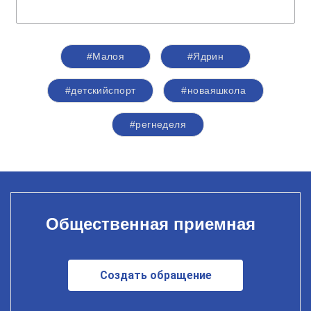
#Малоя
#Ядрин
#детскийспорт
#новаяшкола
#регнеделя
Общественная приемная
Создать обращение