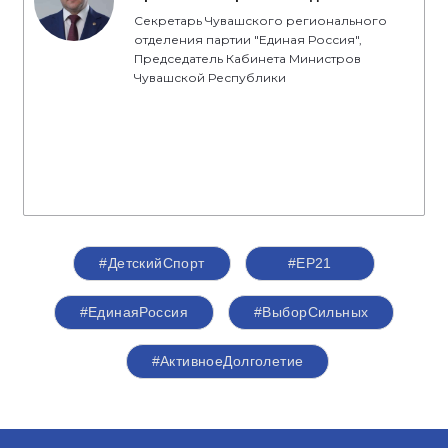
Секретарь Чувашского регионального
отделения партии "Единая Россия",
Председатель Кабинета Министров
Чувашской Республики
#ДетскийСпорт
#ЕР21
#ЕдинаяРоссия
#ВыборСильных
#АктивноеДолголетие