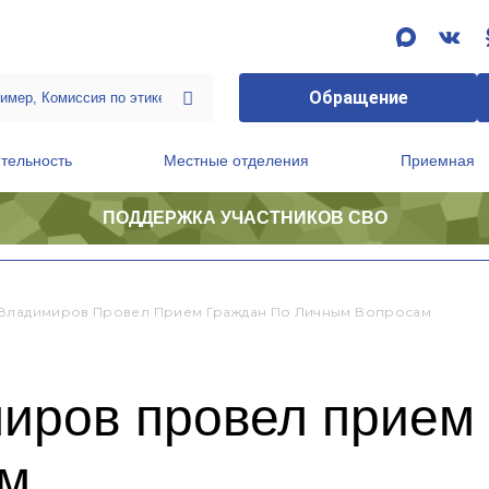
Обращение
тельность
Местные отделения
Приемная
ПОДДЕРЖКА УЧАСТНИКОВ СВО
ственной приемной Председателя Партии
Президиум регионального политического совета
Владимиров Провел Прием Граждан По Личным Вопросам
иров провел прием 
ам