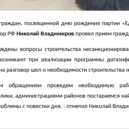
граждан, посвященной дню рождения партии «Е
тор РФ
Николай Владимиров
провел прием гражд
уждены вопросы строительства несанкциониров
возникают при реализации программы догазиф
а разговор шел о необходимости строительства н
м обращениям проведем необходимую рабо
блики, администрациями районов постараемся най
облемы с повестки дня, - отметил Николай Влад