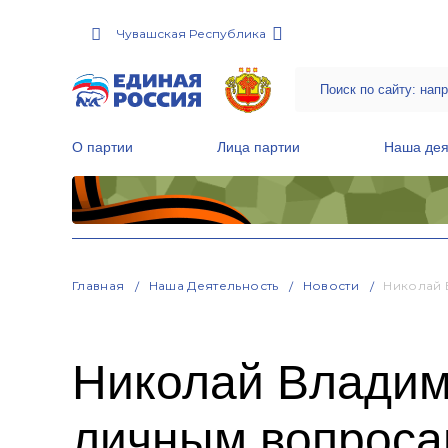
Чувашская Республика
О партии
Лица партии
Наша дея
Местные общественные приемные Партии
Руководитель Региональной обще
Народная программа «Единой России»
Главная
Наша Деятельность
Новости
Николай 
Николай Владим
личным вопрос