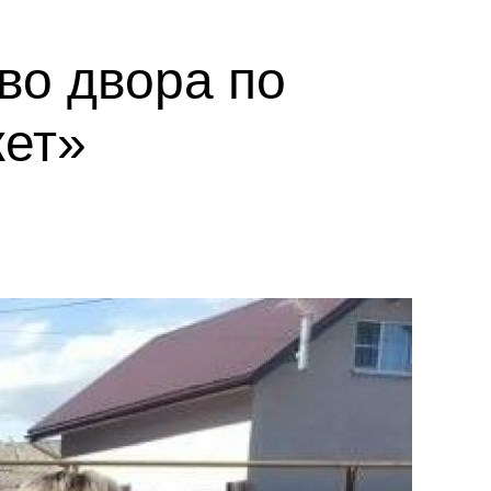
во двора по
ет»