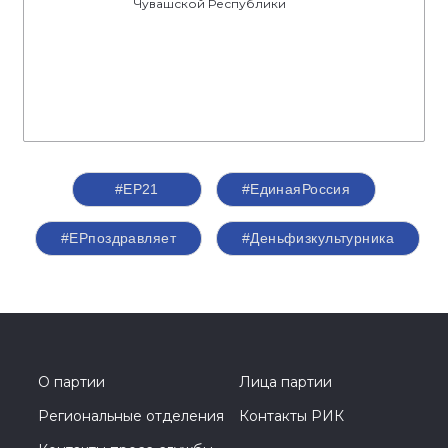
Чувашской Республики
#ЕР21
#ЕдинаяРоссия
#ЕРпоздравляет
#Деньфизкультурника
О партии
Лица партии
Региональные отделения
Контакты РИК