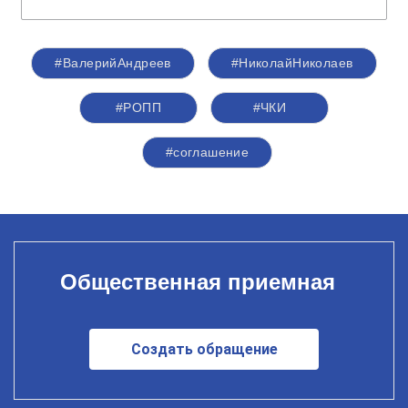
#ВалерийАндреев
#НиколайНиколаев
#РОПП
#ЧКИ
#соглашение
Общественная приемная
Создать обращение