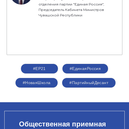
отделения партии "Единая Россия",
Председатель Кабинета Министров
Чувашской Республики
#ЕР21
#ЕдинаяРоссия
#НоваяШкола
#ПартийныйДесант
Общественная приемная