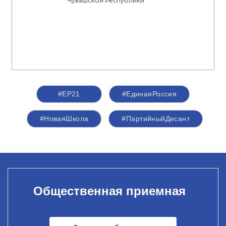
Чувашской Республики
#ЕР21
#ЕдинаяРоссия
#НоваяШкола
#ПартийныйДесант
Общественная приемная