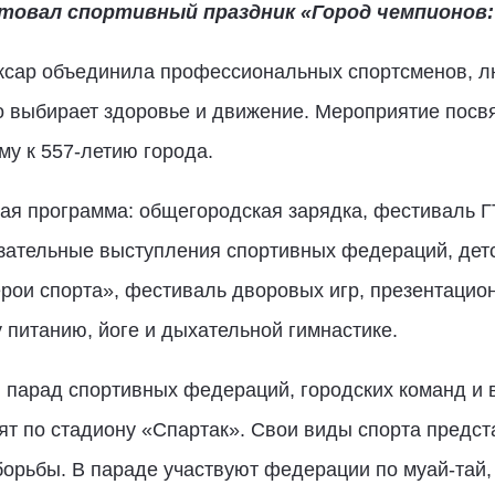
товал спортивный праздник «Город чемпионов: 
ксар объединила профессиональных спортсменов, л
кто выбирает здоровье и движение. Мероприятие пос
у к 557-летию города.
ая программа: общегородская зарядка, фестиваль 
азательные выступления спортивных федераций, детс
ерои спорта», фестиваль дворовых игр, презентаци
 питанию, йоге и дыхательной гимнастике.
парад спортивных федераций, городских команд и 
ят по стадиону «Спартак». Свои виды спорта предс
борьбы. В параде участвуют федерации по муай-тай,