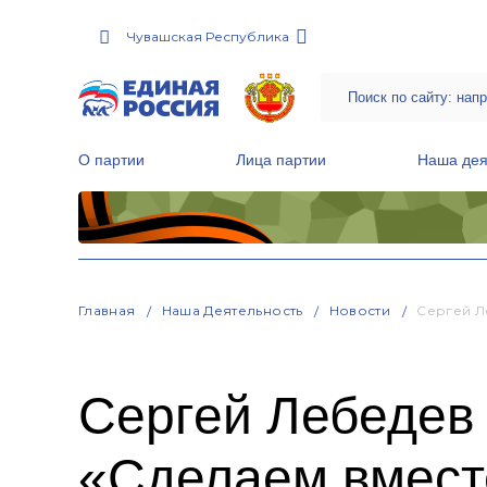
Чувашская Республика
О партии
Лица партии
Наша дея
Местные общественные приемные Партии
Руководитель Региональной обще
Народная программа «Единой России»
Главная
Наша Деятельность
Новости
Сергей Л
Сергей Лебедев 
«Сделаем вмест