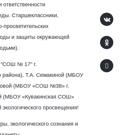
и ответственности
еды. Старшеклассники,
о-просветительских
ироды и защиты окружающей
юдьми).
"СОШ № 17" г.
района), Т.А. Семакиной (МБОУ
оновой (МБОУ «СОШ №38» г.
вой (МБОУ «Кувакинская СОШ»
й экологического просвещения!
ры, экологического сознания и
планеты.