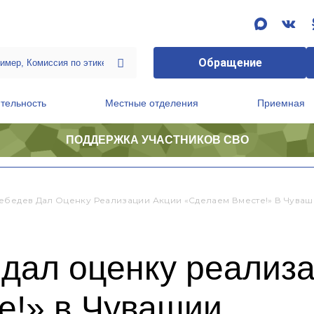
Обращение
тельность
Местные отделения
Приемная
ПОДДЕРЖКА УЧАСТНИКОВ СВО
ственной приемной Председателя Партии
Президиум регионального политического совета
ебедев Дал Оценку Реализации Акции «Сделаем Вместе!» В Чува
дал оценку реализ
е!» в Чувашии