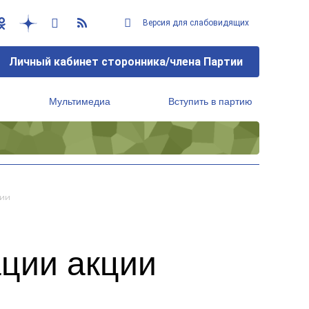
Версия для слабовидящих
Личный кабинет сторонника/члена Партии
Мультимедиа
Вступить в партию
Региональный исполнительный комитет
шии
ации акции