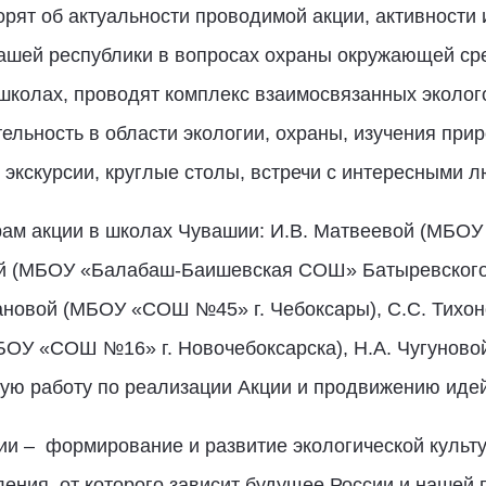
орят об актуальности проводимой акции, активности 
ашей республики в вопросах охраны окружающей ср
школах, проводят комплекс взаимосвязанных эколог
ельность в области экологии, охраны, изучения пр
 экскурсии, круглые столы, встречи с интересными л
ам акции в школах Чувашии: И.В. Матвеевой (МБОУ 
ой (МБОУ «Балабаш-Баишевская СОШ» Батыревского 
ановой (МБОУ «СОШ №45» г. Чебоксары), С.С. Тих
МБОУ «СОШ №16» г. Новочебоксарска), Н.А. Чугуно
ную работу по реализации Акции и продвижению иде
ции – формирование и развитие экологической культу
ния, от которого зависит будущее России и нашей 