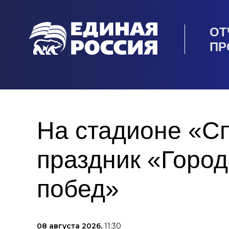
ОТ
ПР
На стадионе «Сп
праздник «Город
побед»
08 августа 2026,
11:30