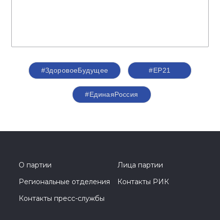
#ЗдоровоеБудущее
#ЕР21
#ЕдинаяРоссия
О партии
Лица партии
Региональные отделения
Контакты РИК
Контакты пресс-службы