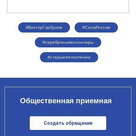
#ВикторГорбунов
#СилаРоссии
#серебряныеволонтеры
#старшеепоколение
Общественная приемная
Создать обращение