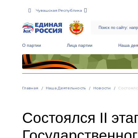
Чувашская Республика
О партии
Лица партии
Наша дея
Местные общественные приемные Партии
Руководитель Региональной обще
Народная программа «Единой России»
Главная
Наша Деятельность
Новости
Состоялс
Состоялся II эт
Государственно