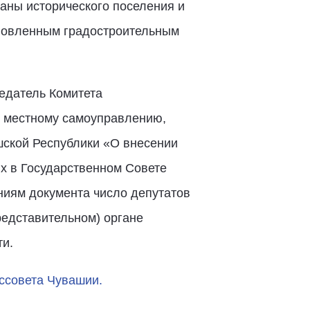
раны исторического поселения и
ановленным градостроительным
едатель Комитета
, местному самоуправлению,
шской Республики «О внесении
х в Государственном Совете
ниям документа число депутатов
редставительном) органе
ти.
ссовета Чувашии.