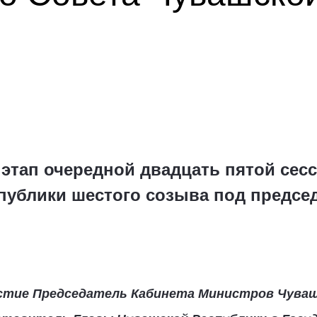
I этап очередной двадцать пятой сес
публики шестого созыва под предс
астие Председатель Кабинета Министров Чуваш