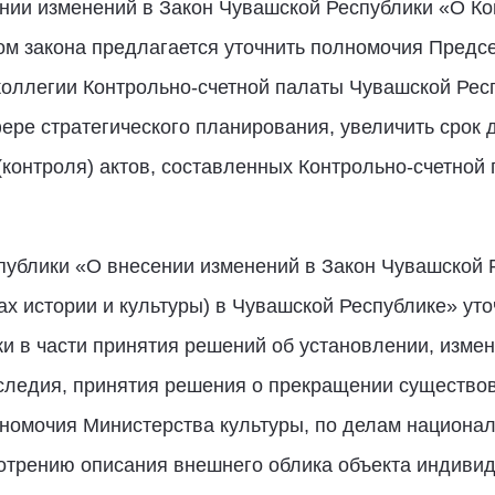
нии изменений в Закон Чувашской Республики «О Ко
ом закона предлагается уточнить полномочия Предс
коллегии Контрольно-счетной палаты Чувашской Респ
ере стратегического планирования, увеличить срок
контроля) актов, составленных Контрольно-счетной п
публики «О внесении изменений в Закон Чувашской 
ах истории и культуры) в Чувашской Республике» ут
и в части принятия решений об установлении, изме
следия, принятия решения о прекращении существов
номочия Министерства культуры, по делам национал
отрению описания внешнего облика объекта индиви