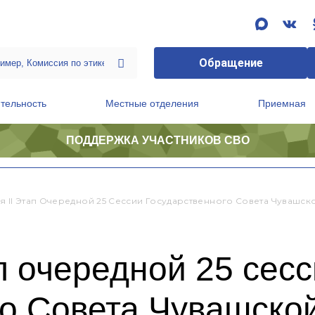
Обращение
тельность
Местные отделения
Приемная
ПОДДЕРЖКА УЧАСТНИКОВ СВО
ственной приемной Председателя Партии
Президиум регионального политического совета
я II Этап Очередной 25 Сессии Государственного Совета Чувашс
ап очередной 25 сес
го Совета Чувашско