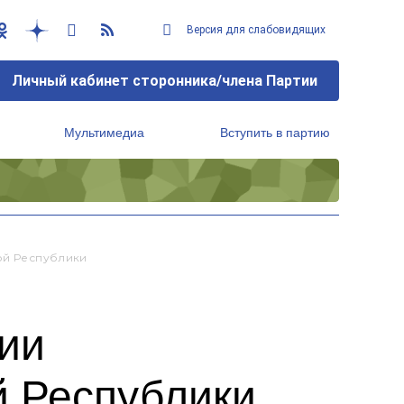
Версия для слабовидящих
Личный кабинет сторонника/члена Партии
Мультимедиа
Вступить в партию
Региональный исполнительный комитет
кой Республики
сии
й Республики