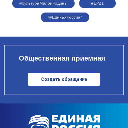
#КультураМалойРодины
#ЕР21
"#ЕдинаяРоссия"
Общественная приемная
Создать обращение