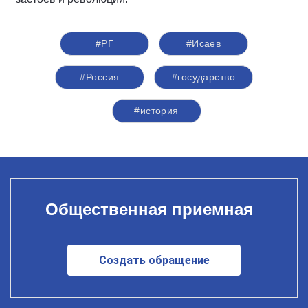
#РГ
#Исаев
#Россия
#государство
#история
Общественная приемная
Создать обращение