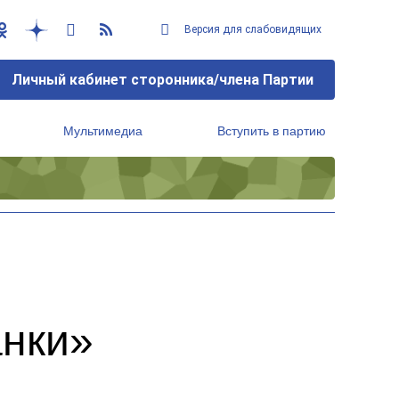
Версия для слабовидящих
Личный кабинет сторонника/члена Партии
Мультимедиа
Вступить в партию
Региональный исполнительный комитет
анки»