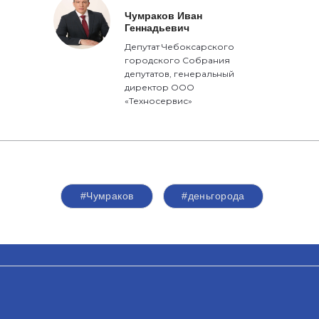
Чумраков Иван
Геннадьевич
Депутат Чебоксарского
городского Собрания
депутатов, генеральный
директор ООО
«Техносервис»
#Чумраков
#деньгорода