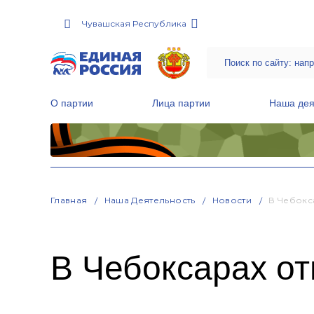
Чувашская Республика
О партии
Лица партии
Наша дея
Местные общественные приемные Партии
Руководитель Региональной обще
Народная программа «Единой России»
Главная
Наша Деятельность
Новости
В Чебокс
В Чебоксарах о