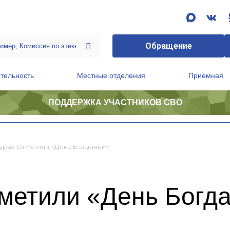
Обращение
тельность
Местные отделения
Приемная
ПОДДЕРЖКА УЧАСТНИКОВ СВО
ственной приемной Председателя Партии
Президиум регионального политического совета
арах Отметили «День Богданки»
тметили «День Богд