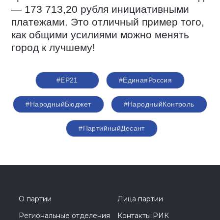
— 173 713,20 рубля инициативными
платежами. Это отличный пример того,
как общими усилиями можно менять
город к лучшему!
#ЕР21
#ЕдинаяРоссия
#НародныйБюджет
#НародныйКонтроль
#ПартийныйДесант
О партии
Лица партии
Региональные отделения
Контакты РИК