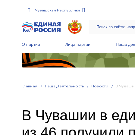
Чувашская Республика
О партии
Лица партии
Наша дея
Местные общественные приемные Партии
Руководитель Региональной обще
Народная программа «Единой России»
Главная
Наша Деятельность
Новости
В Чуваши
В Чувашии в еди
из 46 получили