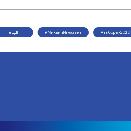
#ЕДГ
#МихаилИгнатьев
#выборы-2019