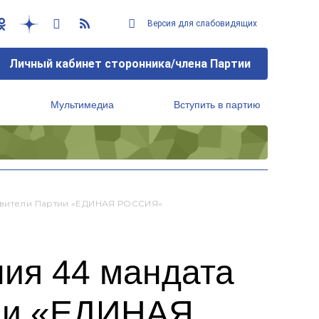
Версия для слабовидящих
Личный кабинет сторонника/члена Партии
Мультимедиа
Вступить в партию
Региональный исполнительный комитет
тавители Партии «ЕДИНАЯ РОССИЯ»
ния 44 мандата
тии «ЕДИНАЯ