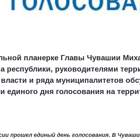
ельной планерке Главы Чувашии Миха
а республики, руководителями тер
власти и ряда муниципалитетов об
и единого дня голосования на терр
ссии прошел единый день голосования. В Чува