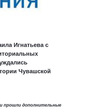
ила Игнатьева с
риториальных
суждались
итории Чувашской
шии прошли дополнительные