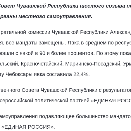
овет Чувашской Республики шестого созыва по 
органы местного самоуправления.
рательной комиссии Чувашской Республики Алексан
, все мандаты замещены. Явка в среднем по респуб
рошли с явкой в 90 и более процентов. По этому по
льский, Красночетайский. Мариинско-Посадский, Ур
у Чебоксары явка составила 22,4%.
твенного Совета Чувашской Республики с результато
Всероссийской политической партией «ЕДИНАЯ РО
самоуправления подавляющее большинство мандатов 
ей «ЕДИНАЯ РОССИЯ».