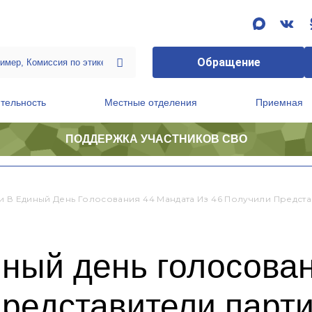
Обращение
тельность
Местные отделения
Приемная
ПОДДЕРЖКА УЧАСТНИКОВ СВО
ственной приемной Председателя Партии
Президиум регионального политического совета
и В Единый День Голосования 44 Мандата Из 46 Получили Предс
ный день голосова
 представители пар