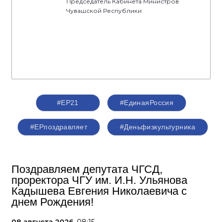
Председатель Кабинета Министров
Чувашской Республики
#ЕР21
#ЕдинаяРоссия
#ЕРпоздравляет
#Деньфизкультурника
Поздравляем депутата ЧГСД,
проректора ЧГУ им. И.Н. Ульянова
Кадышева Евгения Николаевича с
днем Рождения!