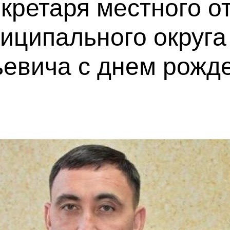
кретаря местного о
иципального округа
евича с днем рожде