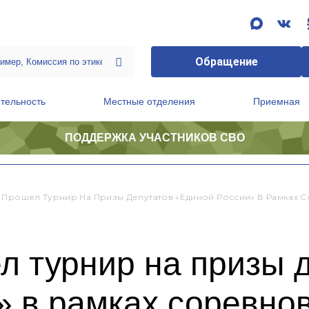
Обращение
тельность
Местные отделения
Приемная
ПОДДЕРЖКА УЧАСТНИКОВ СВО
ственной приемной Председателя Партии
Президиум регионального политического совета
 Прошел Турнир На Призы Депутатов «Единой России» В Рамках
л турнир на призы 
» в рамках соревно