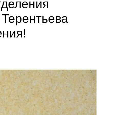
тделения
 Терентьева
ния!