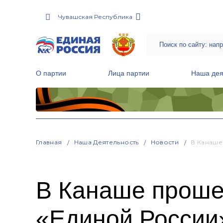
Чувашская Республика
О партии
Лица партии
Наша дея
Местные общественные приемные Партии
Руководитель Региональной обще
Народная программа «Единой России»
Главная
Наша Деятельность
Новости
В Канаше
В Канаше проше
«Единой России