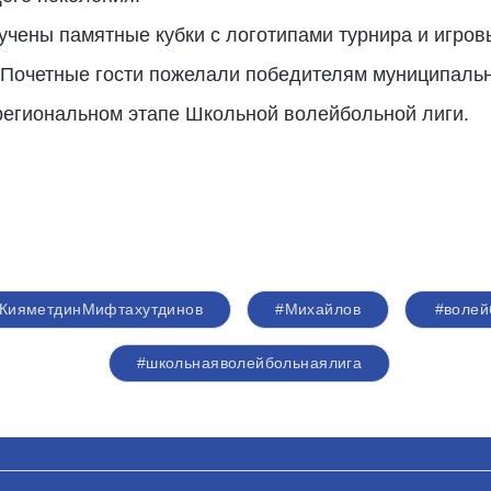
чены памятные кубки с логотипами турнира и игровы
 Почетные гости пожелали победителям муниципальн
 региональном этапе Школьной волейбольной лиги.
КияметдинМифтахутдинов
#Михайлов
#волей
#школьнаяволейбольнаялига