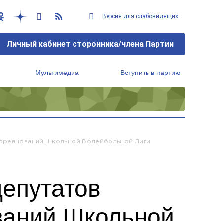
Версия для слабовидящих
Личный кабинет сторонника/члена Партии
Мультимедиа
Вступить в партию
Региональный исполнительный комитет
 Соревнований Школьной Волейбольной Лиги
депутатов
ваний Школьной