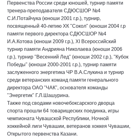
Первенства России среди юношей, турнир памяти
тренера-преподавателя СДЮСШОР №4
С.И.Потайчука (юноши 2001 г.р.), турнир,
посвященный 40-летию ХК "Сокол" (юноши 2004 г.р
памяти первого директора СДЮСШОР №4
И.А.Котова (юноши 2009 г.р.), XI Всероссийский
турнир памяти Андрияна Николаева (юноши 2006
г.р.), турнир "Весенний Лед" (юноши 2002 г.р.), "Кубок
Победы" (юноши 2000-2001 г.р.), турнир памяти
заслуженного энергетика ЧР В.А.Слукина и турнир
среди ветеранских команд памяти генерального
директора ОАО "ЧАК", основателя команды
"Энергетик" Г.Л.Шашурина.
Также под сводами новочебоксарского дворца
спорта прошли 64 товарищеских поединка, игры
чемпионата Чувашской Республики, Ночной
хоккейной лиги Чувашии, ветеранов хоккея Чувашии,
Открытого первенства Казани.