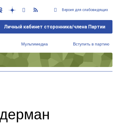
Версия для слабовидящих
Личный кабинет сторонника/члена Партии
Мультимедиа
Вступить в партию
Региональный исполнительный комитет
а
идерман