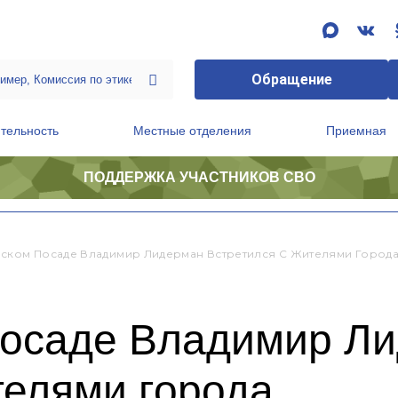
Обращение
тельность
Местные отделения
Приемная
ПОДДЕРЖКА УЧАСТНИКОВ СВО
ственной приемной Председателя Партии
Президиум регионального политического совета
ском Посаде Владимир Лидерман Встретился С Жителями Город
осаде Владимир Л
телями города