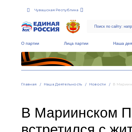
Чувашская Республика
О партии
Лица партии
Наша дея
Местные общественные приемные Партии
Руководитель Региональной обще
Народная программа «Единой России»
Главная
Наша Деятельность
Новости
В Мариин
В Мариинском П
встретился с жи