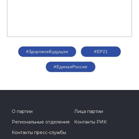
#ЗдоровоеБудущее
#ЕР21
#ЕдинаяРоссия
О партии
Лица партии
Региональные отделения
Контакты РИК
Контакты пресс-службы