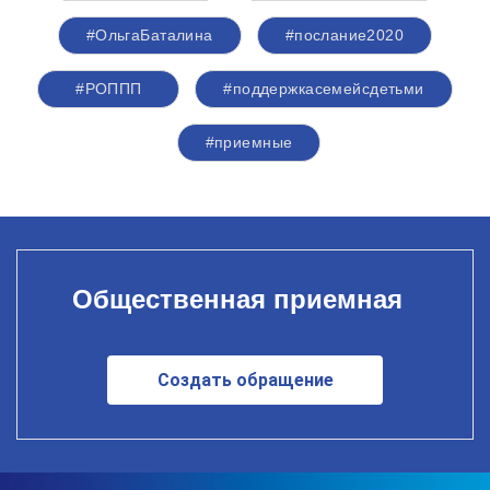
#ОльгаБаталина
#послание2020
#РОППП
#поддержкасемейсдетьми
#приемные
Общественная приемная
Создать обращение