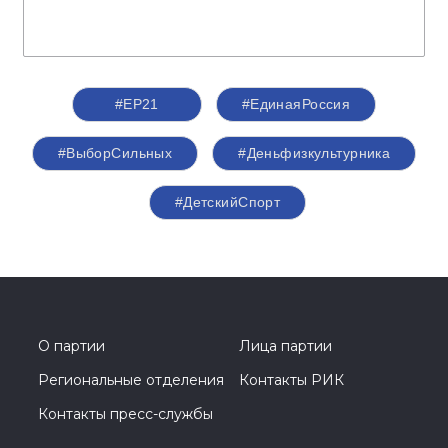
#ЕР21
#ЕдинаяРоссия
#ВыборСильных
#Деньфизкультурника
#ДетскийСпорт
О партии
Лица партии
Региональные отделения
Контакты РИК
Контакты пресс-службы