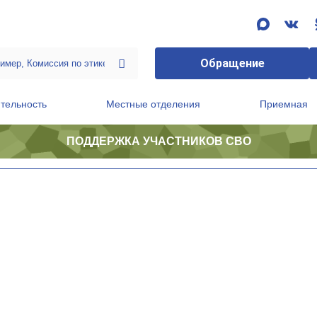
Обращение
тельность
Местные отделения
Приемная
ПОДДЕРЖКА УЧАСТНИКОВ СВО
ственной приемной Председателя Партии
Президиум регионального политического совета