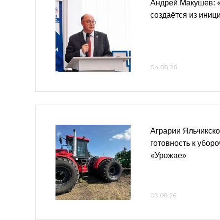
Андрей Макушев: 
создаётся из иниц
04.08.26
Аграрии Яльчикско
готовность к убор
«Урожае»
03.08.26