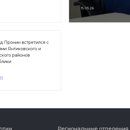
15.05.26
д Пронин встретился с
ями Янтиковского и
ского районов
блики
21
ртии
Региональные отделения