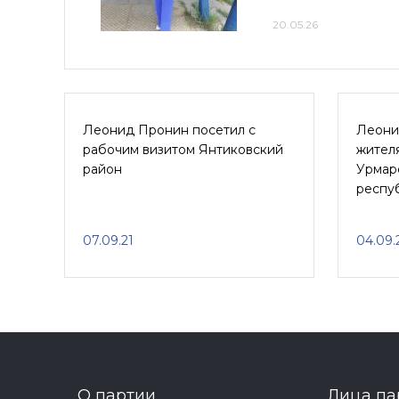
20.05.26
Леонид Пронин посетил с
Леони
рабочим визитом Янтиковский
жител
район
Урмар
респу
07.09.21
04.09.
О партии
Лица па