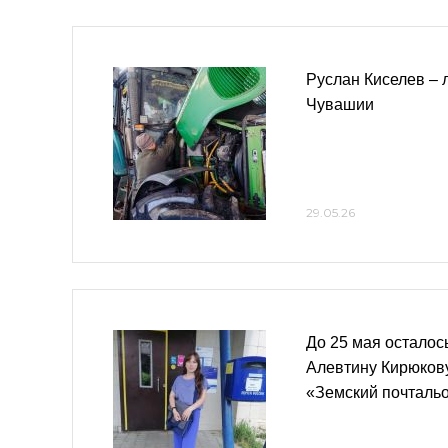
Руслан Киселев – 
Чувашии
29.05.26
До 25 мая осталос
Алевтину Кирюкову
«Земский почтальо