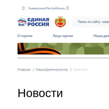
Чувашская Республика
О партии
Лица партии
Наша дея
Местные общественные приемные Партии
Руководитель Региональной обще
Народная программа «Единой России»
Главная
Наша Деятельность
Новости
Новости