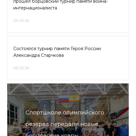
прошел борцовский турнир памяти воина-
интернационалиста
09.02.26
Состоялся турнир памяти Героя России
Александра Старчкова
09.02.26
Спортшколе олимпийского
резерва передали новые
борцовские ковры