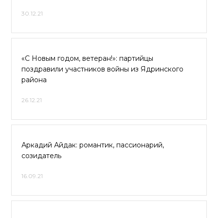
30.12.21
«С Новым годом, ветеран!»: партийцы
поздравили участников войны из Ядринского
района
26.12.21
Аркадий Айдак: романтик, пассионарий,
созидатель
16.09.21