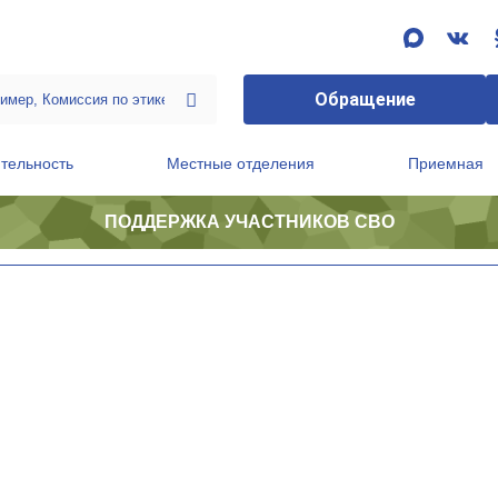
Обращение
тельность
Местные отделения
Приемная
ПОДДЕРЖКА УЧАСТНИКОВ СВО
ственной приемной Председателя Партии
Президиум регионального политического совета