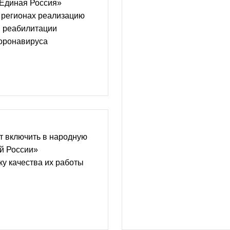
«Единая Россия»
 регионах реализацию
 реабилитации
коронавируса
т включить в народную
й России»
у качества их работы