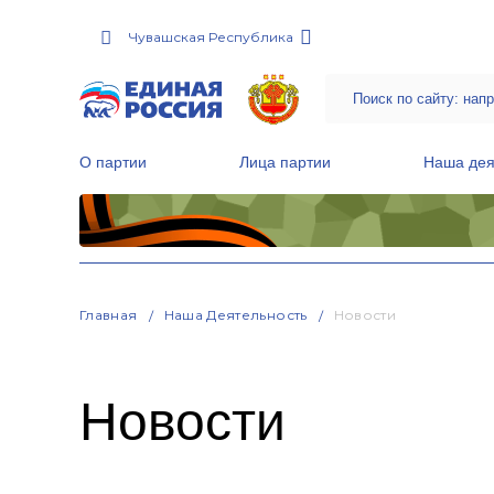
Чувашская Республика
О партии
Лица партии
Наша дея
Местные общественные приемные Партии
Руководитель Региональной обще
Народная программа «Единой России»
Главная
Наша Деятельность
Новости
Новости