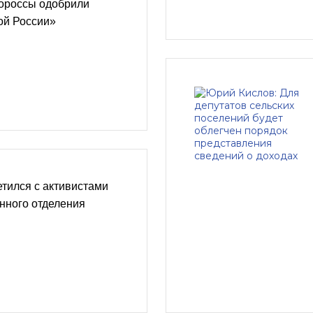
ороссы одобрили
ой России»
тился с активистами
нного отделения