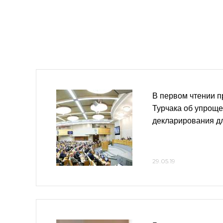
В первом чтении п
Турчака об упрощ
декларирования дл
29.05.19