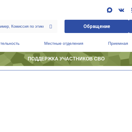
Обращение
тельность
Местные отделения
Приемная
ПОДДЕРЖКА УЧАСТНИКОВ СВО
ственной приемной Председателя Партии
Президиум регионального политического совета