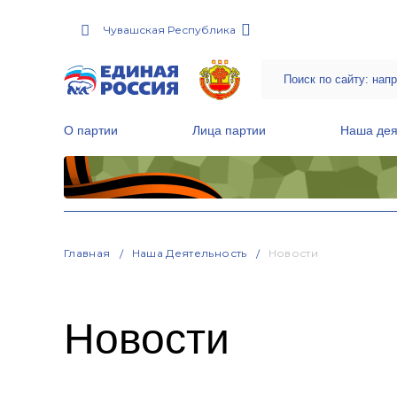
Чувашская Республика
О партии
Лица партии
Наша дея
Местные общественные приемные Партии
Руководитель Региональной обще
Народная программа «Единой России»
Главная
Наша Деятельность
Новости
Новости