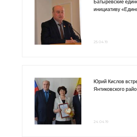
Батыревские един
инициативу «Един
25.04.19
Юрий Кислов встре
Янтиковского райо
24.04.19