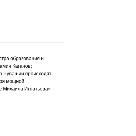
стра образования и
амин Каганов:
в Чувашии происходят
аря мощной
е Михаила Игнатьева»