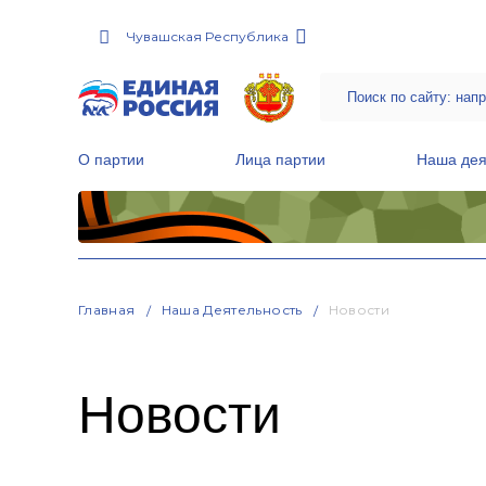
Чувашская Республика
О партии
Лица партии
Наша дея
Местные общественные приемные Партии
Руководитель Региональной обще
Народная программа «Единой России»
Главная
Наша Деятельность
Новости
Новости