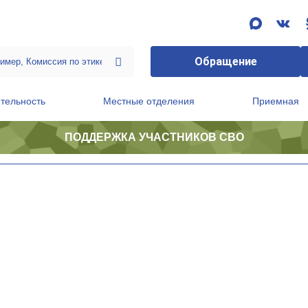
Обращение
тельность
Местные отделения
Приемная
ПОДДЕРЖКА УЧАСТНИКОВ СВО
ственной приемной Председателя Партии
Президиум регионального политического совета