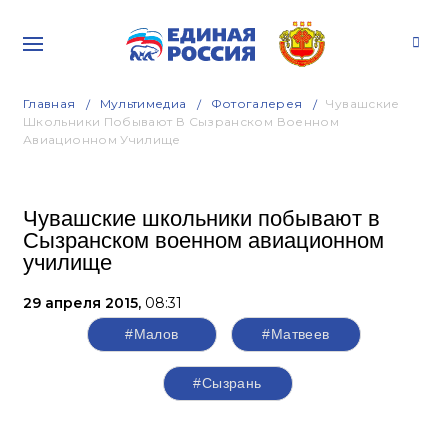
Главная
Мультимедиа
Фотогалерея
Чувашские
Школьники Побывают В Сызранском Военном
Авиационном Училище
Чувашские школьники побывают в
Сызранском военном авиационном
училище
29 апреля 2015,
08:31
#Малов
#Матвеев
#Сызрань