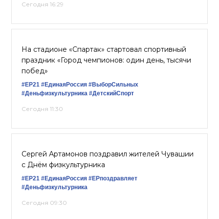
Сегодня 16:29
На стадионе «Спартак» стартовал спортивный
праздник «Город чемпионов: один день, тысячи
побед»
#ЕР21
#ЕдинаяРоссия
#ВыборСильных
#Деньфизкультурника
#ДетскийСпорт
Сегодня 11:30
Сергей Артамонов поздравил жителей Чувашии
с Днём физкультурника
#ЕР21
#ЕдинаяРоссия
#ЕРпоздравляет
#Деньфизкультурника
Сегодня 09:30