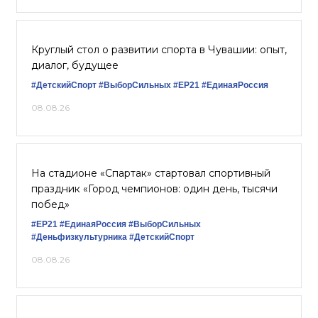
Круглый стол о развитии спорта в Чувашии: опыт,
диалог, будущее
#ДетскийСпорт
#ВыборСильных
#ЕР21
#ЕдинаяРоссия
08.08.26
На стадионе «Спартак» стартовал спортивный
праздник «Город чемпионов: один день, тысячи
побед»
#ЕР21
#ЕдинаяРоссия
#ВыборСильных
#Деньфизкультурника
#ДетскийСпорт
08.08.26