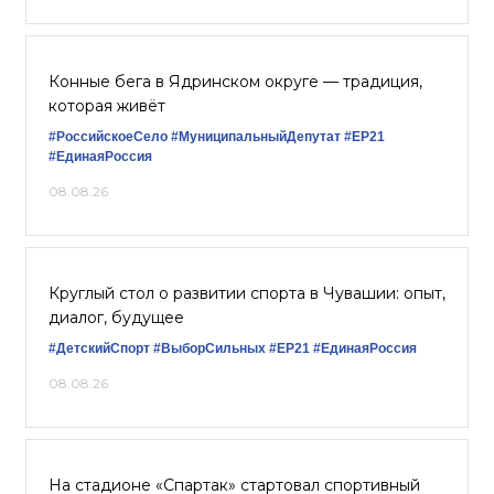
Конные бега в Ядринском округе — традиция,
которая живёт
#РоссийскоеСело
#МуниципальныйДепутат
#ЕР21
#ЕдинаяРоссия
08.08.26
Круглый стол о развитии спорта в Чувашии: опыт,
диалог, будущее
#ДетскийСпорт
#ВыборСильных
#ЕР21
#ЕдинаяРоссия
08.08.26
На стадионе «Спартак» стартовал спортивный