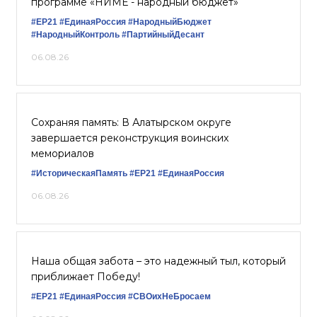
программе «НИМЕ - народный бюджет»
#ЕР21
#ЕдинаяРоссия
#НародныйБюджет
#НародныйКонтроль
#ПартийныйДесант
06.08.26
Сохраняя память: В Алатырском округе
завершается реконструкция воинских
мемориалов
#ИсторическаяПамять
#ЕР21
#ЕдинаяРоссия
06.08.26
Наша общая забота – это надежный тыл, который
приближает Победу!
#ЕР21
#ЕдинаяРоссия
#СВОихНеБросаем