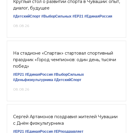
Круглый стол о развитии спорта в Чувашии: опыт,
диалог, будущее
#ДетскийСпорт
#ВыборСильных
#ЕР21
#ЕдинаяРоссия
08.08.26
На стадионе «Спартак» стартовал спортивный
праздник «Город чемпионов: один день, тысячи
побед»
#ЕР21
#ЕдинаяРоссия
#ВыборСильных
#Деньфизкультурника
#ДетскийСпорт
08.08.26
Сергей Артамонов поздравил жителей Чувашии
с Днём физкультурника
#ЕР21
#ЕдинаяРоссия
#ЕРпоздравляет