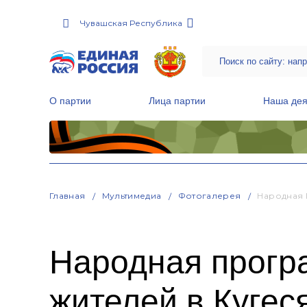
Чувашская Республика
О партии
Лица партии
Наша дея
Местные общественные приемные Партии
Руководитель Региональной обще
Народная программа «Единой России»
Главная
Мультимедиа
Фотогалерея
Народная 
Народная програ
жителей в Кугес