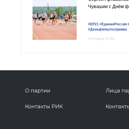
Чувашии с Днём ф
#ЕР21
#ЕдинаяРоссия
#Деньфизкультурника
Сегодня 09:30
О партии
Лица па
Контакты РИК
Контакт