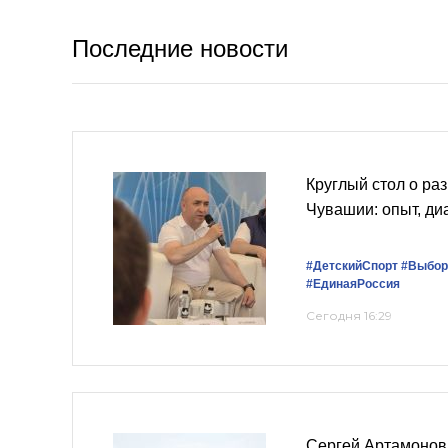
Последние новости
Круглый стол о раз
Чувашии: опыт, ди
#ДетскийСпорт
#Выбо
#ЕдинаяРоссия
Сегодня 16:29
Сергей Артамонов