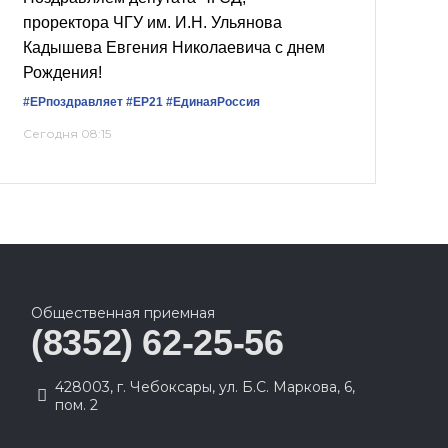
проректора ЧГУ им. И.Н. Ульянова
Кадышева Евгения Николаевича с днем
Рождения!
#ЕРпоздравляет
#ЕР21
#ЕдинаяРоссия
Сегодня 08:15
Общественная приемная
(8352) 62-25-56
428003, г. Чебоксары, ул. Б.С. Маркова, 6,
пом. 2