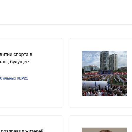
витии спорта в
алог, будущее
рСильных
#ЕР21
 поздравил жителей