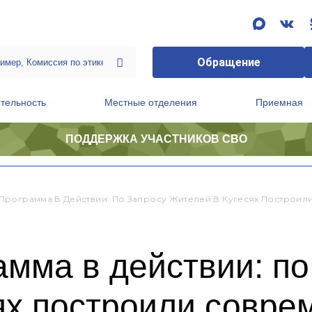
Обращение
тельность
Местные отделения
Приемная
ПОДДЕРЖКА УЧАСТНИКОВ СВО
ственной приемной Председателя Партии
Президиум регионального политического совета
Программа В Действии: По Запросу Жителей В Кугесях Построил
мма в действии: по
ях построили совре