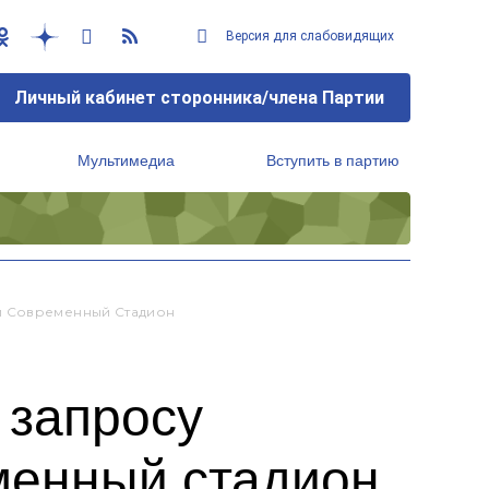
Версия для слабовидящих
Личный кабинет сторонника/члена Партии
Мультимедиа
Вступить в партию
Региональный исполнительный комитет
и Современный Стадион
 запросу
менный стадион