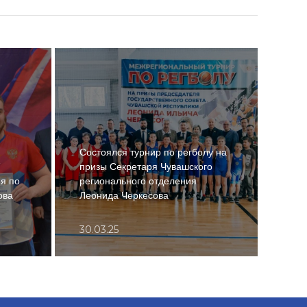
Состоялся турнир по регболу на
В се
призы Секретаря Чувашского
хокк
я по
регионального отделения
депу
ова
Леонида Черкесова
Юри
30.03.25
03.0