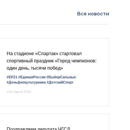
Все новости
На стадионе «Спартак» стартовал
спортивный праздник «Город чемпионов:
один день, тысячи побед»
#ЕР21
#ЕдинаяРоссия
#ВыборСильных
#Деньфизкультурника
#ДетскийСпорт
Сегодня 11:30
Поздравляем депутата ЧГСД,