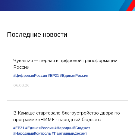
Последние новости
Чувашия — первая в цифровой трансформации
России
#ЦифроваяРоссия
#ЕР21
#ЕдинаяРоссия
06.08.26
В Канаше стартовало благоустройство двора по
программе «НИМЕ - народный бюджет»
#ЕР21
#ЕдинаяРоссия
#НародныйБюджет
#НародныйКонтроль
#ПартийныйДесант