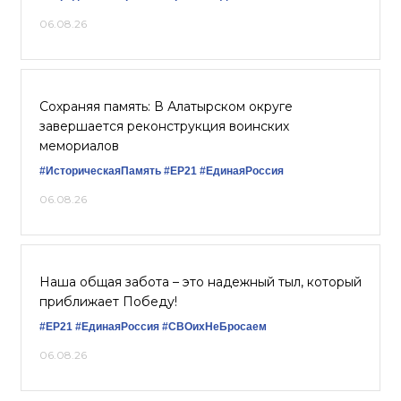
06.08.26
Сохраняя память: В Алатырском округе
завершается реконструкция воинских
мемориалов
#ИсторическаяПамять
#ЕР21
#ЕдинаяРоссия
06.08.26
Наша общая забота – это надежный тыл, который
приближает Победу!
#ЕР21
#ЕдинаяРоссия
#СВОихНеБросаем
06.08.26