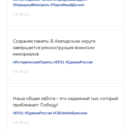
#НародныйКонтроль
#ПартийныйДесант
06.08.26
Сохраняя память: В Алатырском округе
завершается реконструкция воинских
мемориалов
#ИсторическаяПамять
#ЕР21
#ЕдинаяРоссия
06.08.26
Наша общая забота – это надежный тыл, который
приближает Победу!
#ЕР21
#ЕдинаяРоссия
#СВОихНеБросаем
06.08.26