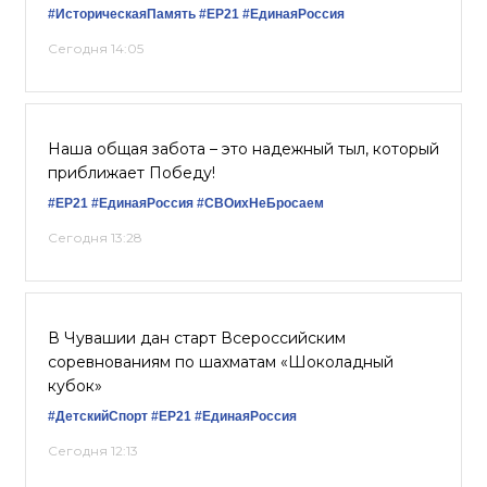
#ИсторическаяПамять
#ЕР21
#ЕдинаяРоссия
Сегодня 14:05
Наша общая забота – это надежный тыл, который
приближает Победу!
#ЕР21
#ЕдинаяРоссия
#СВОихНеБросаем
Сегодня 13:28
В Чувашии дан старт Всероссийским
соревнованиям по шахматам «Шоколадный
кубок»
#ДетскийСпорт
#ЕР21
#ЕдинаяРоссия
Сегодня 12:13