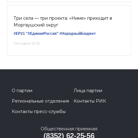
Три села — три проекта: «Ниме» приходит в
Моргаушский округ
#ЕР21
"#ЕдинаяРоссия"
#НародныйБюджет
Сегодня 10:31
О партии
Лица партии
Региональные отделения
Контакты РИК
Контакты пресс-службы
Общественная приемная
(8352) 62-25-56