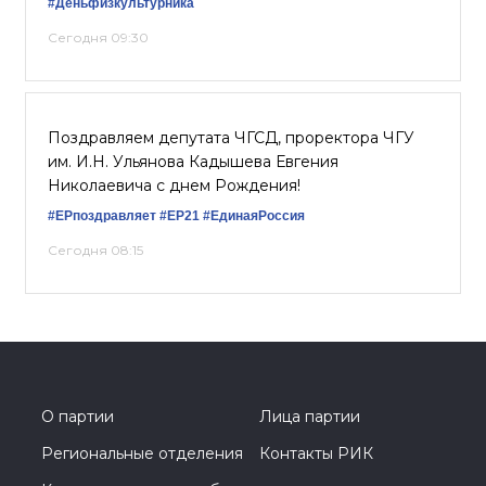
#Деньфизкультурника
Сегодня 09:30
Поздравляем депутата ЧГСД, проректора ЧГУ
им. И.Н. Ульянова Кадышева Евгения
Николаевича с днем Рождения!
#ЕРпоздравляет
#ЕР21
#ЕдинаяРоссия
Сегодня 08:15
О партии
Лица партии
Региональные отделения
Контакты РИК