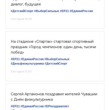
диалог, будущее
#ДетскийСпорт
#ВыборСильных
#ЕР21
#ЕдинаяРоссия
Сегодня 16:29
На стадионе «Спартак» стартовал спортивный
праздник «Город чемпионов: один день, тысячи
побед»
#ЕР21
#ЕдинаяРоссия
#ВыборСильных
#Деньфизкультурника
#ДетскийСпорт
Сегодня 11:30
Сергей Артамонов поздравил жителей Чувашии
с Днём физкультурника
#ЕР21
#ЕдинаяРоссия
#ЕРпоздравляет