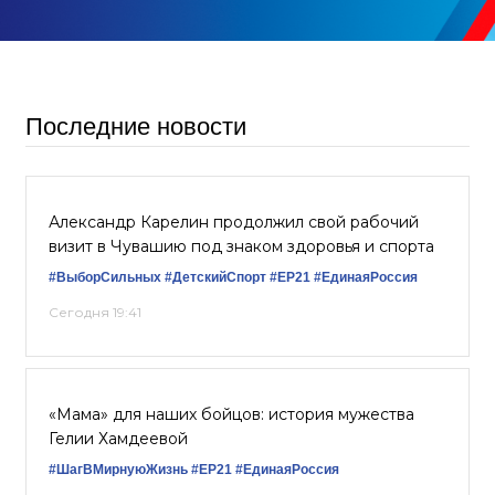
Последние новости
Александр Карелин продолжил свой рабочий
визит в Чувашию под знаком здоровья и спорта
#ВыборСильных
#ДетскийСпорт
#ЕР21
#‎ЕдинаяРоссия
Сегодня 19:41
«Мама» для наших бойцов: история мужества
Гелии Хамдеевой
#ШагВМирнуюЖизнь
#ЕР21
#ЕдинаяРоссия