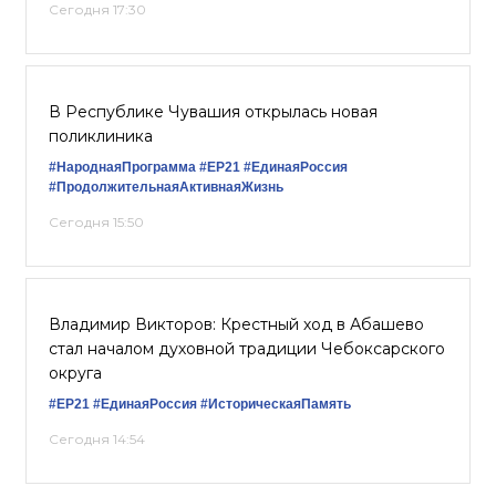
Сегодня 17:30
В Республике Чувашия открылась новая
поликлиника
#НароднаяПрограмма
#ЕР21
#ЕдинаяРоссия
#ПродолжительнаяАктивнаяЖизнь
Сегодня 15:50
Владимир Викторов: Крестный ход в Абашево
стал началом духовной традиции Чебоксарского
округа
#ЕР21
#‎ЕдинаяРоссия
#ИсторическаяПамять
Сегодня 14:54