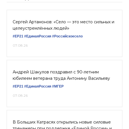
Сергей Артамонов: «Село — это место сильных и
целеустремлённых людей»
#ЕР21
#‎ЕдинаяРоссия
#Российскоесело
07.08.26
Андрей Шакулов поздравил с 90-летним
юбилеем ветерана труда Антонину Васильеву
#ЕР21
#ЕдинаяРоссия
#‎МГЕР‬
07.08.26
В Больших Катрасях открылись новые силовые
тренажеры при поддержке «Единой России» и