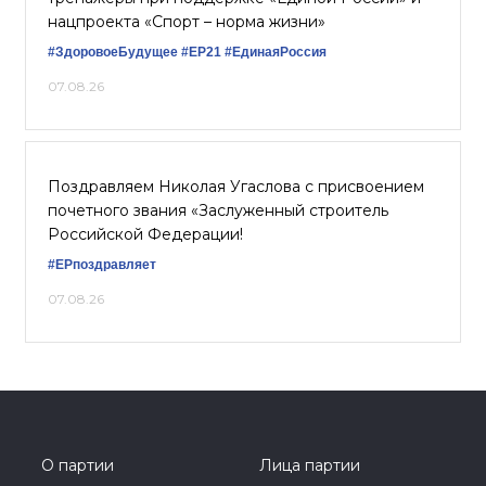
нацпроекта «Спорт – норма жизни»
#ЗдоровоеБудущее
#ЕР21
#ЕдинаяРоссия
07.08.26
Поздравляем Николая Угаслова с присвоением
почетного звания «Заслуженный строитель
Российской Федерации!
#ЕРпоздравляет
07.08.26
О партии
Лица партии