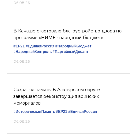
06.08.26
В Канаше стартовало благоустройство двора по
программе «НИМЕ - народный бюджет»
#ЕР21
#ЕдинаяРоссия
#НародныйБюджет
#НародныйКонтроль
#ПартийныйДесант
06.08.26
Сохраняя память: В Алатырском округе
завершается реконструкция воинских
мемориалов
#ИсторическаяПамять
#ЕР21
#ЕдинаяРоссия
06.08.26