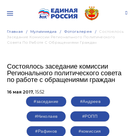
Главная
Мультимедиа
Фотогалерея
Состоялось
Заседание Комиссии Регионального Политического
Совета По Работе С Обращениями Граждан
Состоялось заседание комиссии
Регионального политического совета
по работе с обращениями граждан
16 мая 2017,
15:52
#заседание
#Андреев
#Николаев
#РОПП
#Рафинов
#комиссия