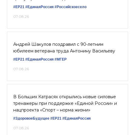
#ЕР21
#‎ЕдинаяРоссия
#Российскоесело
07.08.26
Андрей Шакулов поздравил с 90-летним
юбилеем ветерана труда Антонину Васильеву
#ЕР21
#ЕдинаяРоссия
#‎МГЕР‬
07.08.26
В Больших Катрасях открылись новые силовые
тренажеры при поддержке «Единой России» и
нацпроекта «Спорт – норма жизни»
#ЗдоровоеБудущее
#ЕР21
#ЕдинаяРоссия
07.08.26