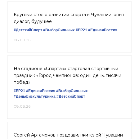
Круглый стол о развитии спорта в Чувашии: опыт,
диалог, будущее
#ДетскийСпорт
#ВыборСильных
#ЕР21
#ЕдинаяРоссия
08.08.26
На стадионе «Спартак» стартовал спортивный
праздник «Город чемпионов: один день, тысячи
побед»
#ЕР21
#ЕдинаяРоссия
#ВыборСильных
#Деньфизкультурника
#ДетскийСпорт
08.08.26
Сергей Артамонов поздравил жителей Чувашии